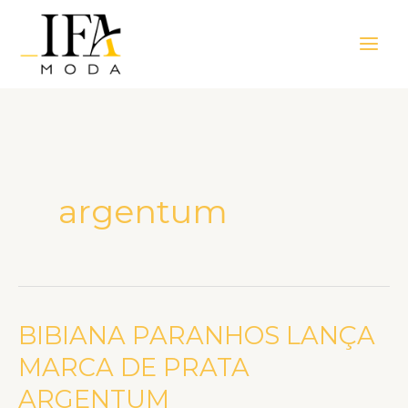
Ir
Main
para
Men
o
conteúdo
argentum
BIBIANA PARANHOS LANÇA
BIBIANA
PARANHOS
MARCA DE PRATA
LANÇA
ARGENTUM
MARCA