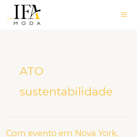
Ir
Main
para
Men
o
conteúdo
ATO
sustentabilidade
Com evento em Nova York,
Com