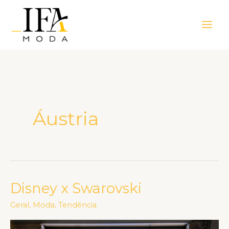
Ir
Main
para
Men
o
conteúdo
Áustria
Disney x Swarovski
Disney
x
Geral
,
Moda
,
Tendência
Swarovski