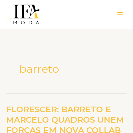
Ir
Main
para
Men
o
conteúdo
barreto
FLORESCER: BARRETO E
FLORESCER:
BARRETO
MARCELO QUADROS UNEM
E
FORÇAS EM NOVA COLLAB
MARCELO