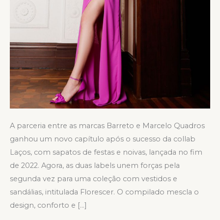
A parceria entre as marcas Barreto e Marcelo Quadros
ganhou um novo capítulo após o sucesso da collab
Laços, com sapatos de festas e noivas, lançada no fim
de 2022. Agora, as duas labels unem forças pela
segunda vez para uma coleção com vestidos e
sandálias, intitulada Florescer. O compilado mescla o
design, conforto e […]