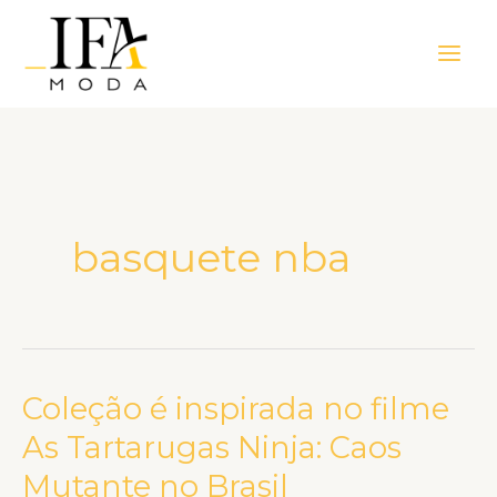
Ir
Main
para
Men
o
conteúdo
basquete nba
Coleção é inspirada no filme
Coleção
é
As Tartarugas Ninja: Caos
inspirada
Mutante no Brasil
no