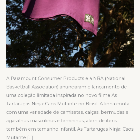
A Paramount Consumer Products e a NBA (National
Basketball Association) anunciaram o lançamento de
uma coleção limitada inspirada no novo filme As
Tartarugas Ninja: Caos Mutante no Brasil. A linha conta
com uma variedade de camisetas, calças, bermudas e
agasalhos masculinos e femininos, além de itens
também em tamanho infantil. As Tartarugas Ninja: Caos
Mutante […]