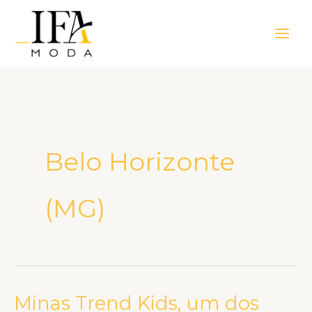
Ir
Main
para
Men
o
conteúdo
Belo Horizonte
(MG)
Minas Trend Kids, um dos
Minas