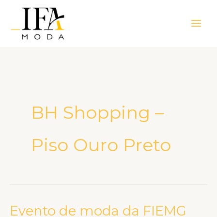
Ir
Main
para
Men
o
conteúdo
BH Shopping –
Piso Ouro Preto
Evento de moda da FIEMG
Evento