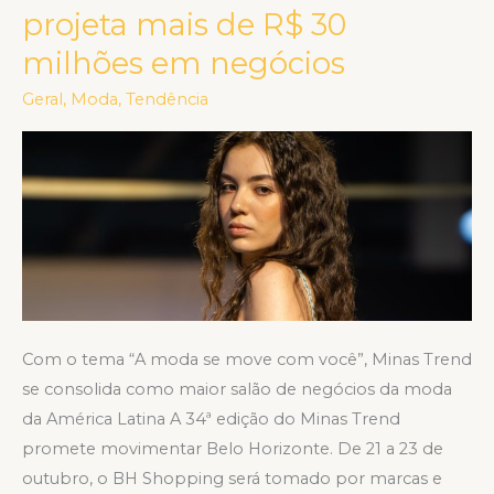
de
projeta mais de R$ 30
moda
milhões em negócios
da
FIEMG
Geral
,
Moda
,
Tendência
projeta
mais
de
R$
30
milhões
em
negócios
Com o tema “A moda se move com você”, Minas Trend
se consolida como maior salão de negócios da moda
da América Latina A 34ª edição do Minas Trend
promete movimentar Belo Horizonte. De 21 a 23 de
outubro, o BH Shopping será tomado por marcas e