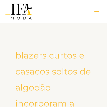
Ir
Main
para
Men
o
conteúdo
blazers curtos e
casacos soltos de
algodão
incorporam a