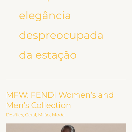
elegância
despreocupada
da estação
MFW: FENDI Women’s and
MFW:
FENDI
Men’s Collection
Women’s
Desfiles
,
Geral
,
Milão
,
Moda
and
Men’s