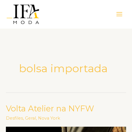
Ir
Main
para
Men
o
conteúdo
bolsa importada
Volta Atelier na NYFW
Volta
Atelier
Desfiles
,
Geral
,
Nova York
na
NYFW