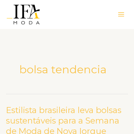
Ir
Main
para
Men
o
conteúdo
bolsa tendencia
Estilista brasileira leva bolsas
Estilista
brasileira
sustentáveis para a Semana
leva
de Moda de Nova Iorque
bolsas