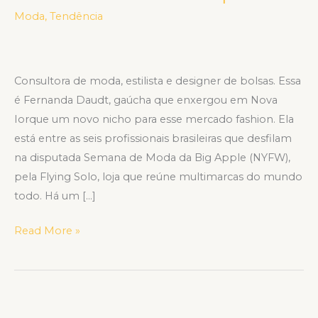
sustentáveis
Moda
,
Tendência
para
a
Semana
Consultora de moda, estilista e designer de bolsas. Essa
de
é Fernanda Daudt, gaúcha que enxergou em Nova
Moda
Iorque um novo nicho para esse mercado fashion. Ela
de
está entre as seis profissionais brasileiras que desfilam
Nova
na disputada Semana de Moda da Big Apple (NYFW),
Iorque
pela Flying Solo, loja que reúne multimarcas do mundo
todo. Há um […]
Read More »