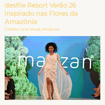
celebra
desfile Resort Verão 26
10
inspirado nas Flores da
anos
Amazônia
com
desfile
Desfiles
,
Geral
,
Moda
,
tendencia
Resort
Verão
26
inspirado
nas
Flores
da
Amazônia