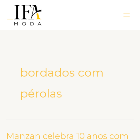
Ir
Main
para
Men
o
conteúdo
bordados com
pérolas
Manzan celebra 10 anos com
Manzan