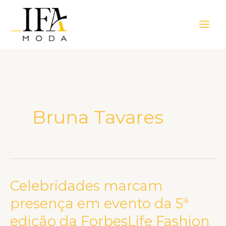
Ir
Main
para
Men
o
conteúdo
Bruna Tavares
Celebridades marcam
Celebridades
marcam
presença em evento da 5ª
presença
edição da ForbesLife Fashion
em