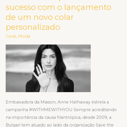
sucesso com o lançamento
Save
the
de um novo colar
Children
personalizado
celebram
Geral
,
Moda
15
anos
de
uma
parceria
de
sucesso
com
o
Embaixadora da Maison, Anne Hathaway estrela a
lançamento
campanha #WITHMEWITHYOU Sempre acreditando
de
na importância da causa filantrópica, desde 2009, a
um
Bulgari tem atuado ao lado da organização Save the