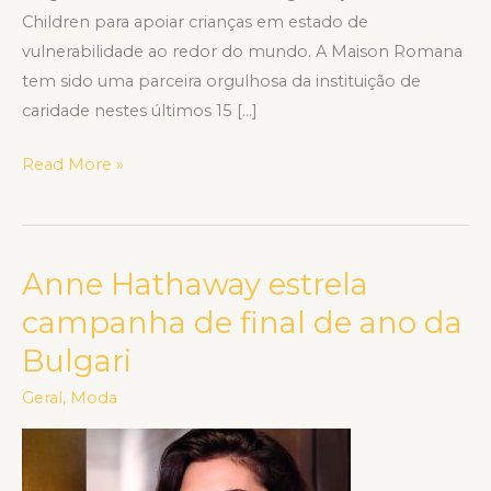
novo
Children para apoiar crianças em estado de
colar
vulnerabilidade ao redor do mundo. A Maison Romana
personalizado
tem sido uma parceira orgulhosa da instituição de
caridade nestes últimos 15 […]
Read More »
Anne Hathaway estrela
Anne
Hathaway
campanha de final de ano da
estrela
Bulgari
campanha
de
Geral
,
Moda
final
de
ano