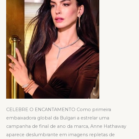
da
Bulgari
CELEBRE O ENCANTAMENTO Como primeira
embaixadora global da Bulgari a estrelar uma
campanha de final de ano da marca, Anne Hathaway
aparece deslumbrante em imagens repletas de