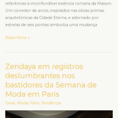
referências à inconfundível essência romana da Maison.
Um corredor de arcos, inspirados nas obras-primas
arquitetônicas da Cidade Eterna, e adornado por
estrelas de seis pontas simboliza uma mudança
Read More »
Zendaya em registros
Zendaya
em
deslumbrantes nos
registros
bastidores da Semana de
deslumbrantes
Moda em Paris
nos
bastidores
Geral
,
Moda
,
Paris
,
Tendência
da
Semana