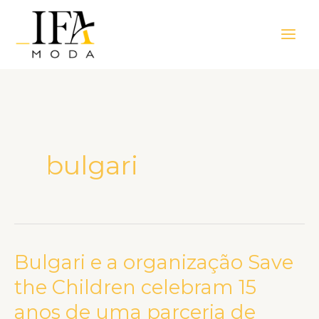
Ir
Main
para
Men
o
conteúdo
bulgari
Bulgari e a organização Save
Bulgari
e
the Children celebram 15
a
anos de uma parceria de
organização