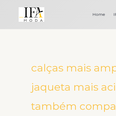
Ir
para
Home
I
o
conteúdo
calças mais am
jaqueta mais aci
também compart