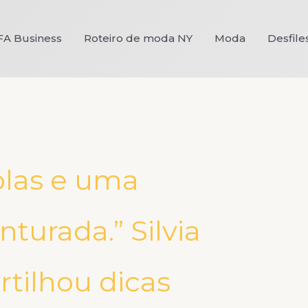
FA Business
Roteiro de moda NY
Moda
Desfile
plas e uma
nturada.” Silvia
ilhou dicas