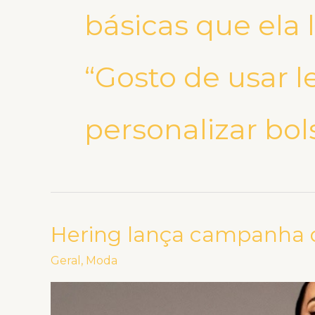
básicas que ela l
“Gosto de usar l
personalizar bol
Hering lança campanha d
Hering
lança
Geral
,
Moda
campanha
de
Verão