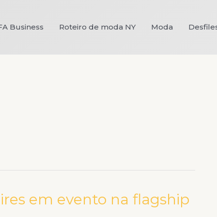
FA Business
Roteiro de moda NY
Moda
Desfile
res em evento na flagship