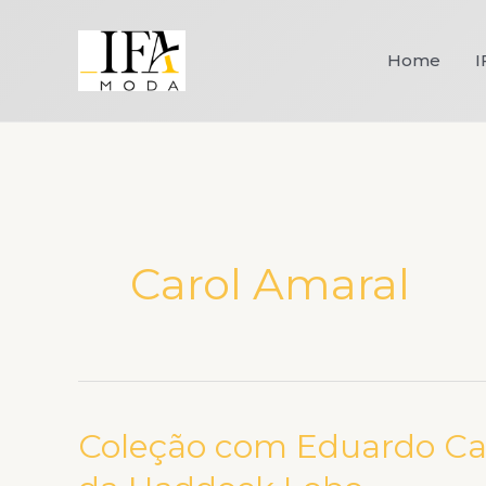
Ir
para
Home
I
o
conteúdo
Carol Amaral
Coleção com Eduardo Cai
Coleção
com