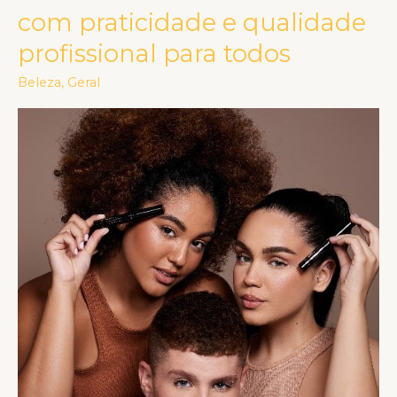
com praticidade e qualidade
para
sobrancelhas
profissional para todos
e
Beleza
,
Geral
cílios:
beleza
com
praticidade
e
qualidade
profissional
para
todos