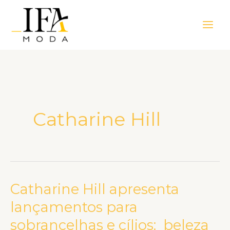
Ir
Main
para
Men
o
conteúdo
Catharine Hill
Catharine Hill apresenta
Catharine
Hill
lançamentos para
apresenta
sobrancelhas e cílios: beleza
lançamentos