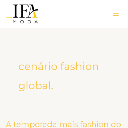
Ir
Main
para
Men
o
conteúdo
cenário fashion
global.
A temporada mais fashion do
A