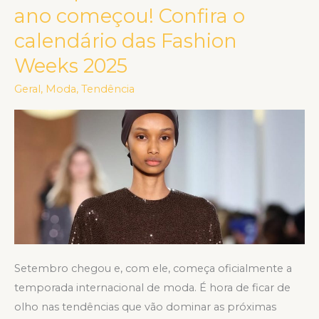
temporada
ano começou! Confira o
mais
calendário das Fashion
fashion
Weeks 2025
do
ano
Geral
,
Moda
,
Tendência
começou!
Confira
o
calendário
das
Fashion
Weeks
2025
Setembro chegou e, com ele, começa oficialmente a
temporada internacional de moda. É hora de ficar de
olho nas tendências que vão dominar as próximas