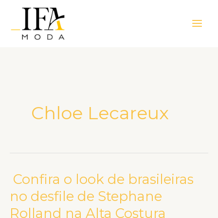
Ir
Main
para
Men
o
conteúdo
Chloe Lecareux
Confira o look de brasileiras
Confira
o
no desfile de Stephane
look
Rolland na Alta Costura
de