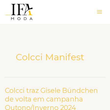
Ir
Main
para
Men
o
conteúdo
Colcci Manifest
Colcci traz Gisele Bündchen
Colcci
traz
de volta em campanha
Gisele
Outono/Inverno 2024
Bündchen