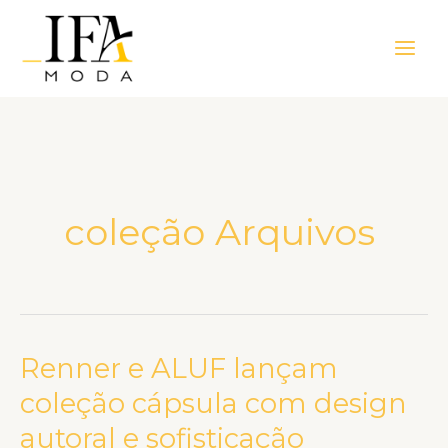
Ir
Main
para
Men
o
conteúdo
coleção Arquivos
Renner e ALUF lançam
Renner
e
coleção cápsula com design
ALUF
autoral e sofisticação
lançam