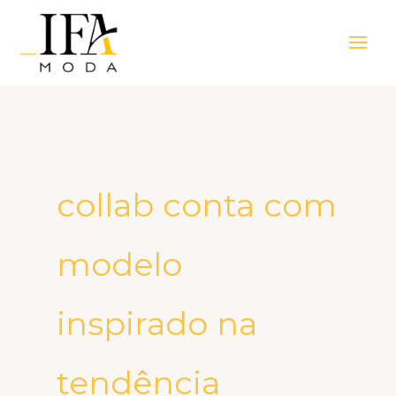
Ir
Main
para
Men
o
conteúdo
collab conta com
modelo
inspirado na
tendência