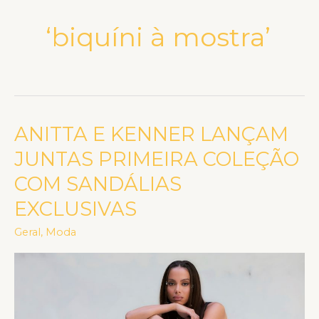
‘biquíni à mostra’
ANITTA E KENNER LANÇAM
ANITTA
E
JUNTAS PRIMEIRA COLEÇÃO
KENNER
COM SANDÁLIAS
LANÇAM
EXCLUSIVAS
JUNTAS
PRIMEIRA
Geral
,
Moda
COLEÇÃO
COM
SANDÁLIAS
EXCLUSIVAS