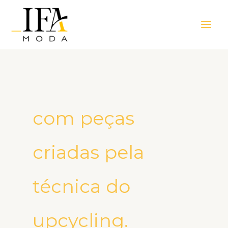
Ir
Main
para
Men
o
conteúdo
com peças
criadas pela
técnica do
upcycling.