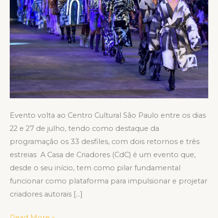
criativa
e
produtiva
da
moda
autoral
brasileira
Evento volta ao Centro Cultural São Paulo entre os dias
22 e 27 de julho, tendo como destaque da
programação os 33 desfiles, com dois retornos e três
estreias A Casa de Criadores (CdC) é um evento que,
desde o seu início, tem como pilar fundamental
funcionar como plataforma para impulsionar e projetar
criadores autorais […]
Read More »