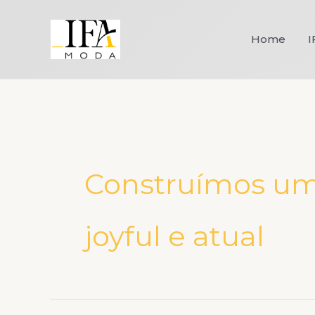
Ir
para
Home
I
o
conteúdo
Construímos um
joyful e atual