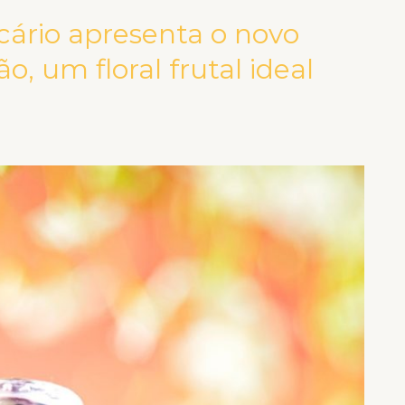
icário apresenta o novo
, um floral frutal ideal