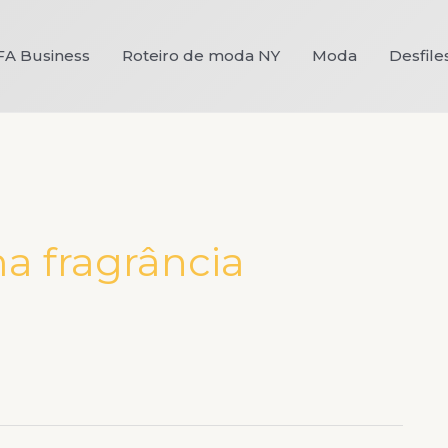
FA Business
Roteiro de moda NY
Moda
Desfile
a fragrância