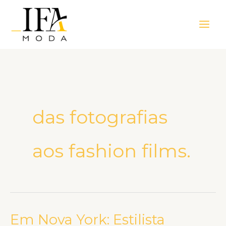
Ir
Main
para
Men
o
conteúdo
das fotografias
aos fashion films.
Em Nova York: Estilista
Em