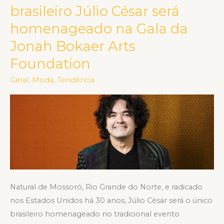
Nova
brasileiro Júlio César será
York:
homenageado na Gala da
Estilista
Jonah Bokaer Arts
brasileiro
Júlio
Foundation
César
Geral
,
Moda
,
Tendência
será
homenageado
na
Gala
da
Jonah
Bokaer
Arts
Natural de Mossoró, Rio Grande do Norte, e radicado
Foundation
nos Estados Unidos há 30 anos, Júlio César será o único
brasileiro homenageado no tradicional evento