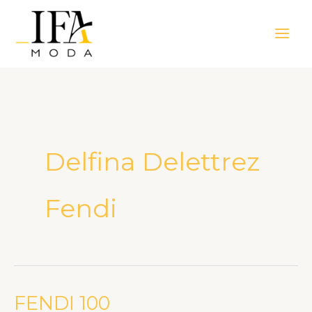
Ir
Main
para
Men
o
conteúdo
Delfina Delettrez
Fendi
FENDI 100
FENDI