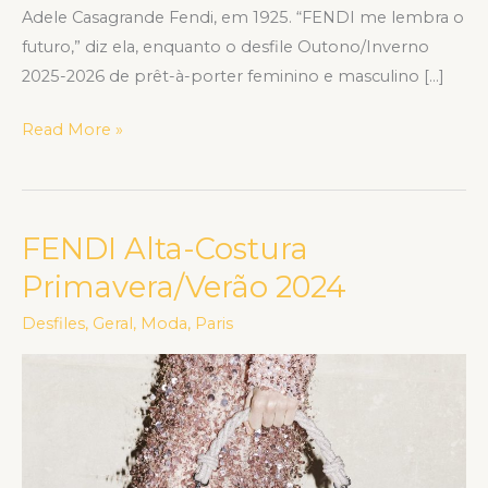
Adele Casagrande Fendi, em 1925. “FENDI me lembra o
futuro,” diz ela, enquanto o desfile Outono/Inverno
2025-2026 de prêt-à-porter feminino e masculino […]
Read More »
FENDI Alta-Costura
FENDI
Alta-
Primavera/Verão 2024
Costura
Desfiles
,
Geral
,
Moda
,
Paris
Primavera/Verão
2024