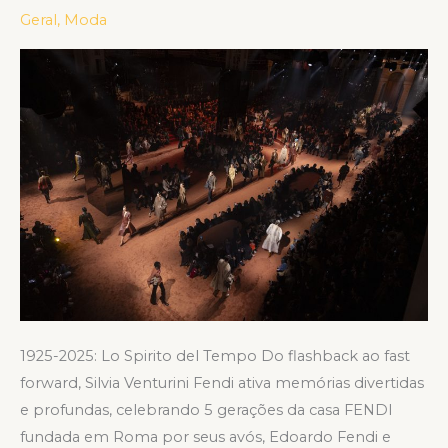
100
Geral
,
Moda
1925-2025: Lo Spirito del Tempo Do flashback ao fast
forward, Silvia Venturini Fendi ativa memórias divertidas
e profundas, celebrando 5 gerações da casa FENDI
fundada em Roma por seus avós, Edoardo Fendi e