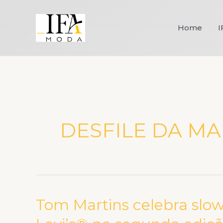
Ir
para
Home
I
o
conteúdo
DESFILE DA MA
Tom Martins celebra slow
Tom
Martins