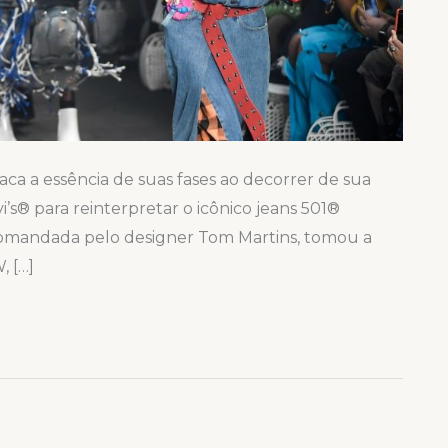
aca a essência de suas fases ao decorrer de sua
i’s® para reinterpretar o icônico jeans 501®
 comandada pelo designer Tom Martins, tomou a
 […]