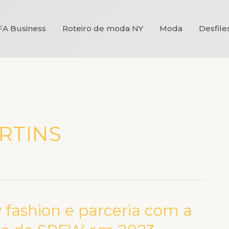
FA Business
Roteiro de moda NY
Moda
Desfile
RTINS
 fashion e parceria com a