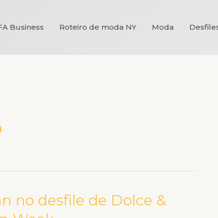
FA Business
Roteiro de moda NY
Moda
Desfile
o
n no desfile de Dolce &