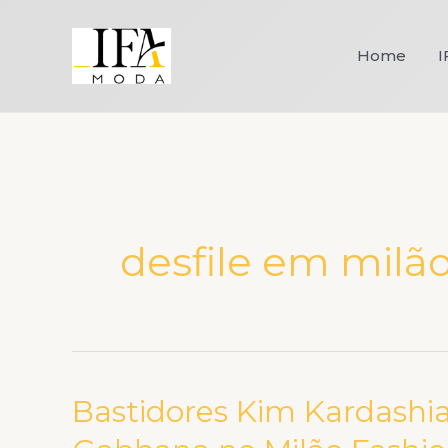
Ir
para
Home
I
o
conteúdo
desfile em milã
Bastidores Kim Kardashia
Bastidores
Kim