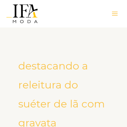
Ir
Main
para
Men
o
conteúdo
destacando a
releitura do
suéter de lã com
gravata