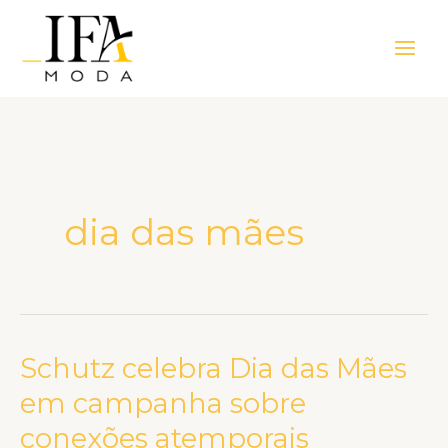
Ir
Main
para
Men
o
conteúdo
dia das mães
Schutz celebra Dia das Mães
Schutz
celebra
em campanha sobre
Dia
conexões atemporais
das