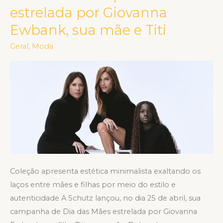
estrelada por Giovanna
Mães
em
Ewbank, sua mãe e Titi
campanha
Geral
,
Moda
sobre
conexões
atemporais
estrelada
por
Giovanna
Ewbank,
sua
mãe
Coleção apresenta estética minimalista exaltando os
e
laços entre mães e filhas por meio do estilo e
Titi
autenticidade A Schutz lançou, no dia 25 de abril, sua
campanha de Dia das Mães estrelada por Giovanna