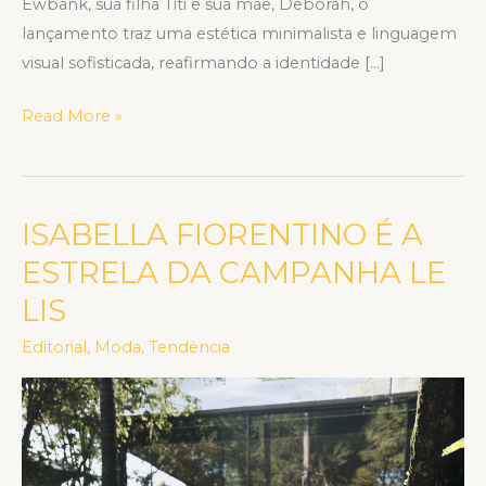
Ewbank, sua filha Titi e sua mãe, Deborah, o
lançamento traz uma estética minimalista e linguagem
visual sofisticada, reafirmando a identidade […]
Read More »
ISABELLA FIORENTINO É A
ISABELLA
FIORENTINO
ESTRELA DA CAMPANHA LE
É
LIS
A
ESTRELA
Editorial
,
Moda
,
Tendência
DA
CAMPANHA
LE
LIS