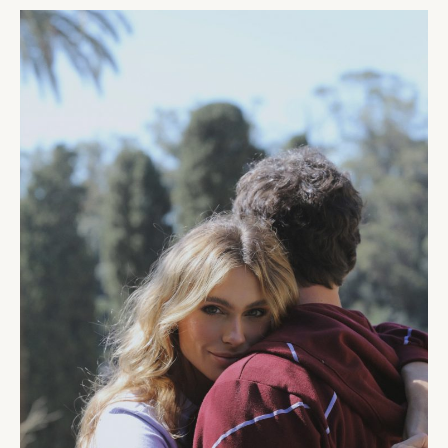
RUY
BARBOSA,
LANÇAM
COLLAB
LIMITADA