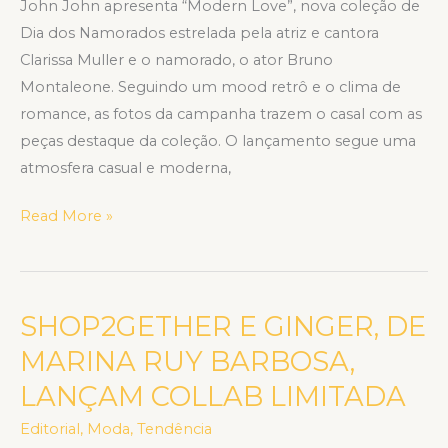
John John apresenta “Modern Love”, nova coleção de
Dia dos Namorados estrelada pela atriz e cantora
Clarissa Muller e o namorado, o ator Bruno
Montaleone. Seguindo um mood retrô e o clima de
romance, as fotos da campanha trazem o casal com as
peças destaque da coleção. O lançamento segue uma
atmosfera casual e moderna,
Read More »
SHOP2GETHER E GINGER, DE
SHOP2GETHER
E
MARINA RUY BARBOSA,
GINGER,
LANÇAM COLLAB LIMITADA
DE
MARINA
Editorial
,
Moda
,
Tendência