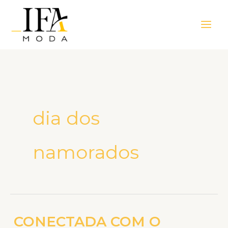
Ir
Main
para
Men
o
conteúdo
dia dos
namorados
CONECTADA COM O
CONECTADA