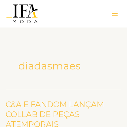
Ir
Main
para
Men
o
conteúdo
diadasmaes
C&A E FANDOM LANÇAM
C&A
E
COLLAB DE PEÇAS
FANDOM
ATEMPORAIS
LANÇAM