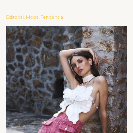
COLEÇÃO
CÁPSULA
Editorial
,
Moda
,
Tendência
DE
DIA
DAS
MÃES