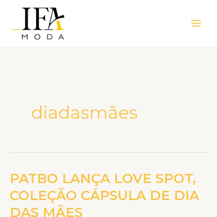
Ir
Main
para
Men
o
conteúdo
diadasmães
PATBO LANÇA LOVE SPOT,
PATBO
LANÇA
COLEÇÃO CÁPSULA DE DIA
LOVE
DAS MÃES
SPOT,