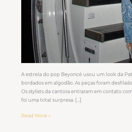
A estrela do pop Beyoncé usou um look da Pat
bordados em algodão. As peças foram desfila
Os stylists da cantora entraram em contato co
foi uma total surpresa. […]
Read More »