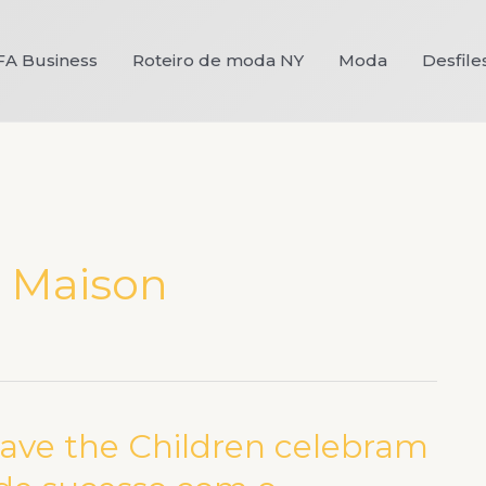
FA Business
Roteiro de moda NY
Moda
Desfile
 Maison
Save the Children celebram