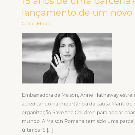
15 anos de uma parceria
a
lançamento de um novo c
organização
Save
Geral
,
Moda
the
Children
celebram
15
anos
de
uma
parceria
Embaixadora da Maison, Anne Hathaway est
de
acreditando na importância da causa filantrópi
sucesso
organização Save the Children para apoiar cri
com
mundo. A Maison Romana tem sido uma parceira
o
últimos 15 […]