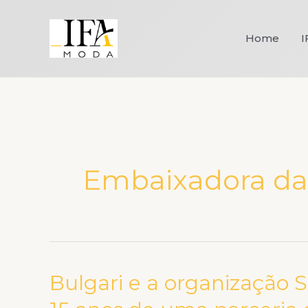
Ir
para
Home
I
o
conteúdo
Embaixadora da
Bulgari e a organização 
Bulgari
e