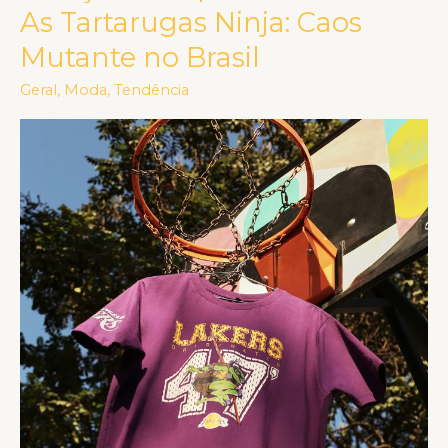
é
As Tartarugas Ninja: Caos
inspirada
Mutante no Brasil
no
filme
Geral
,
Moda
,
Tendência
As
Tartarugas
Ninja:
Caos
Mutante
no
Brasil