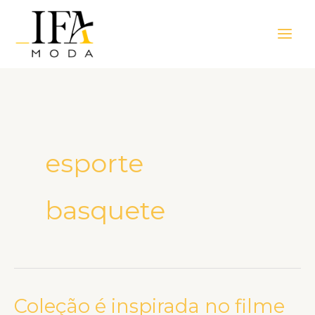
Ir
Main
para
Men
o
conteúdo
esporte
basquete
Coleção é inspirada no filme
Coleção