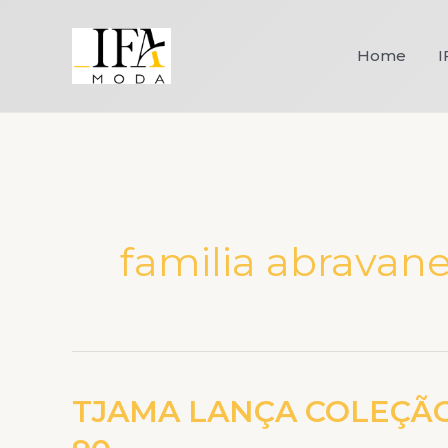
Ir
para
Home
I
o
conteúdo
familia abravane
TJAMA LANÇA COLEÇÃO
TJAMA
LANÇA