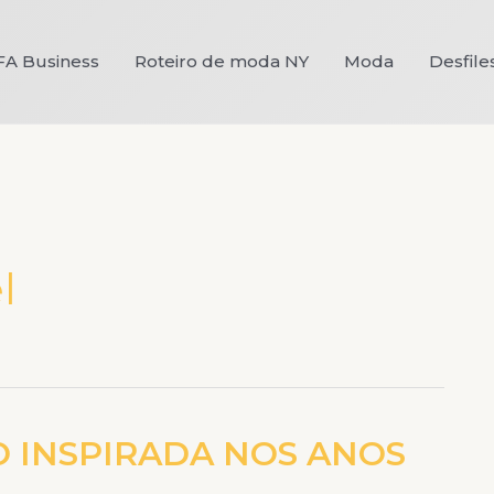
FA Business
Roteiro de moda NY
Moda
Desfile
l
 INSPIRADA NOS ANOS