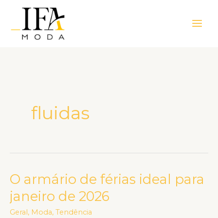
Ir
Main
para
Men
o
conteúdo
fluidas
O armário de férias ideal para
O
armário
janeiro de 2026
de
Geral
,
Moda
,
Tendência
férias