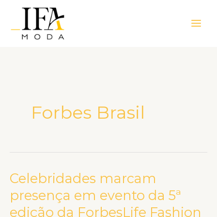
Ir
Main
para
Men
o
conteúdo
Forbes Brasil
Celebridades marcam
Celebridades
marcam
presença em evento da 5ª
presença
edição da ForbesLife Fashion
em