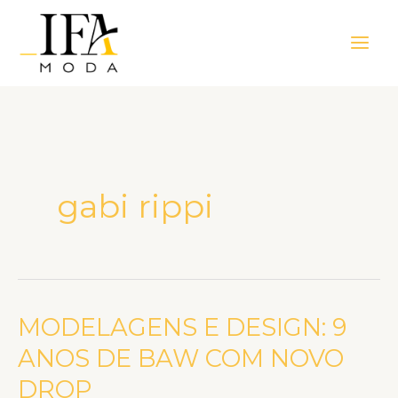
Ir
Main
para
Men
o
conteúdo
gabi rippi
MODELAGENS E DESIGN: 9
MODELAGENS
E
ANOS DE BAW COM NOVO
DESIGN:
DROP
9