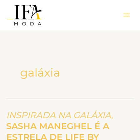
Ir
Main
para
Men
o
conteúdo
galáxia
INSPIRADA NA GALÁXIA,
INSPIRADA
NA
SASHA MANEGHEL É A
GALÁXIA,
ESTRELA DE LIFE BY
SASHA