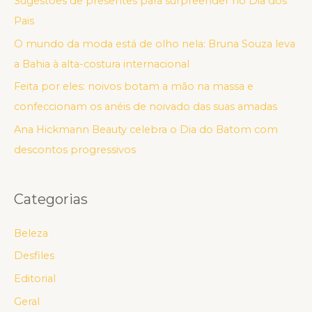
Sugestões de presentes para surpreender no Dia dos
Pais
O mundo da moda está de olho nela: Bruna Souza leva
a Bahia à alta-costura internacional
Feita por eles: noivos botam a mão na massa e
confeccionam os anéis de noivado das suas amadas
Ana Hickmann Beauty celebra o Dia do Batom com
descontos progressivos
Categorias
Beleza
Desfiles
Editorial
Geral