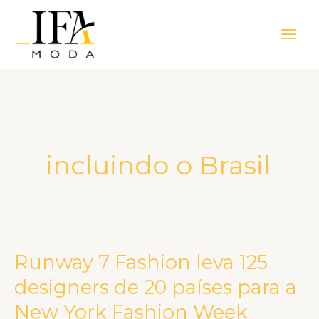
Ir
Main
para
Men
o
conteúdo
incluindo o Brasil
Runway 7 Fashion leva 125
Runway
7
designers de 20 países para a
Fashion
New York Fashion Week
leva