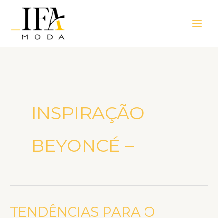
Ir
Main
para
Men
o
conteúdo
INSPIRAÇÃO
BEYONCÉ –
TENDÊNCIAS PARA O
TENDÊNCIAS