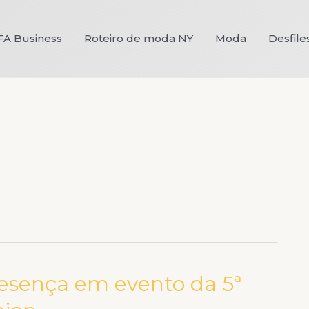
FA Business
Roteiro de moda NY
Moda
Desfile
esença em evento da 5ª