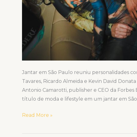
Jantar em São Paulo reuniu personalidades com
Tavares, Ricardo Almeida e Kevin David Donata M
Antonio Camarotti, publisher e CEO da Forbes 
título de moda e lifestyle em um jantar em São 
Read More »