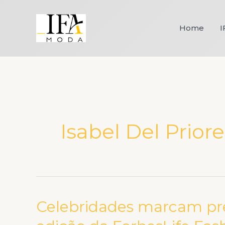
Ir
para
Home
I
o
conteúdo
Isabel Del Priore
Celebridades marcam pr
Celebridades
marcam