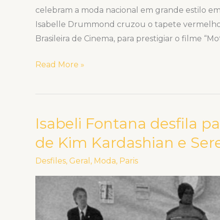
celebram a moda nacional em grande estilo em 
Isabelle Drummond cruzou o tapete vermelho d
Brasileira de Cinema, para prestigiar o filme “Mo
Read More »
Isabeli Fontana desfila p
Isabeli
Fontana
de Kim Kardashian e Ser
desfila
Desfiles
,
Geral
,
Moda
,
Paris
para
Balenciaga
sob
olhares