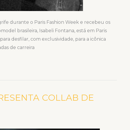
grife durante o Paris Fashion Week e recebeu os
del brasileira, Isabeli Fontana, está em Paris
ra desfilar, com exclusividade, para a icônica
das de carreira
RESENTA COLLAB DE