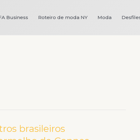
FA Business
Roteiro de moda NY
Moda
Desfile
os brasileiros