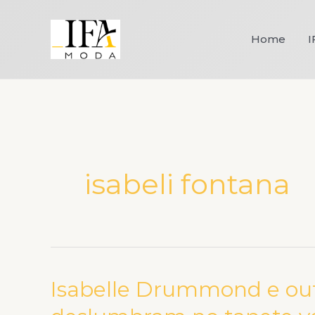
Ir
para
Home
I
o
conteúdo
isabeli fontana
Isabelle Drummond e outr
Isabelle
Drummond