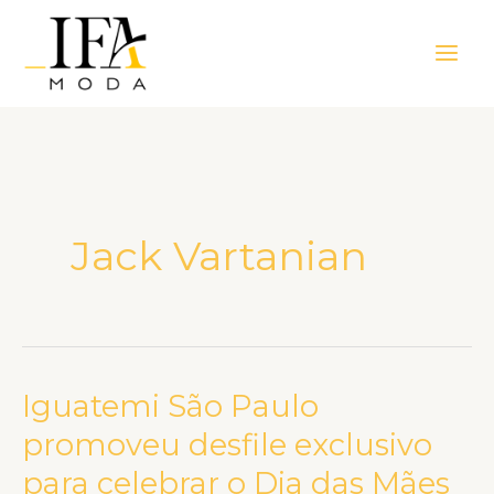
Ir
Main
para
Men
o
conteúdo
Jack Vartanian
Iguatemi São Paulo
Iguatemi
São
promoveu desfile exclusivo
Paulo
para celebrar o Dia das Mães
promoveu