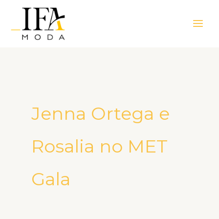
Ir
Main
para
Men
o
conteúdo
Jenna Ortega e
Rosalia no MET
Gala