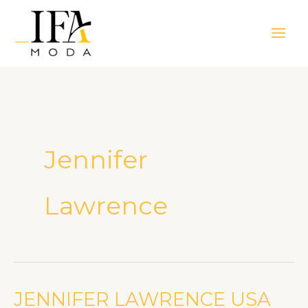
Ir
Main
para
Men
o
conteúdo
Jennifer
Lawrence
JENNIFER LAWRENCE USA
JENNIFER