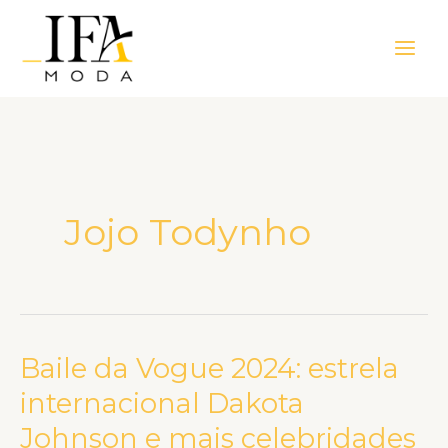
Ir
Main
para
Men
o
conteúdo
Jojo Todynho
Baile da Vogue 2024: estrela
Baile
da
internacional Dakota
Vogue
Johnson e mais celebridades
2024: