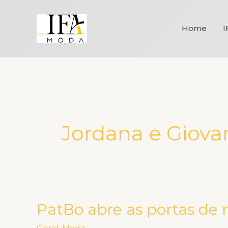
Ir
para
Home
I
o
conteúdo
Jordana e Giova
PatBo abre as portas de 
PatBo
abre