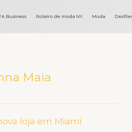
FA Business
Roteiro de moda NY
Moda
Desfile
nna Maia
nova loja em Miami